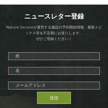
ニュースレター登録
Nature Serviceが運営する施設の予約開始情報、最新トピ
ックス等を不定期にお送りします。
ぜひご登録ください！
*
*
*
送信