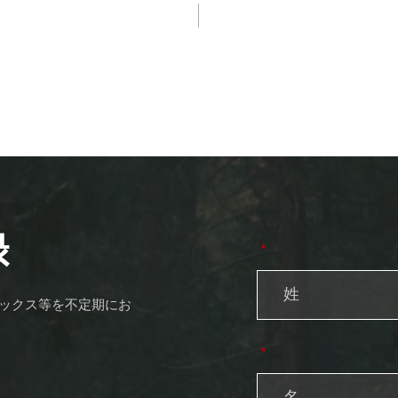
録
*
トピックス等を不定期にお
*