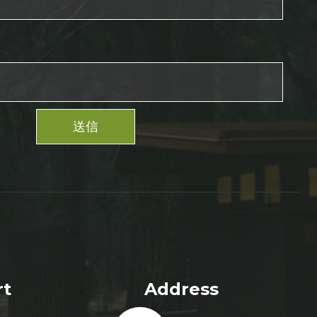
送信
rt
Address