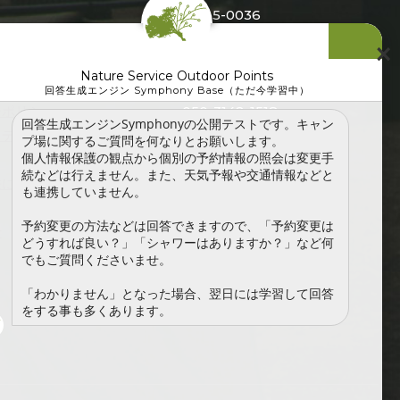
〒325-0036
栃木県那須塩原市鳥野目391-
×
問
1
Nature Service Outdoor Points
利用規約
Office@natureservice.jp
回答生成エンジン Symphony Base（ただ今学習中）
ーポリシー
050-3142-1518
回答生成エンジンSymphonyの公開テストです。キャン
ロテクション
プ場に関するご質問を何なりとお願いします。
個人情報保護の観点から個別の予約情報の照会は変更手
続などは行えません。また、天気予報や交通情報などと
法に基づく表
も連携していません。
予約変更の方法などは回答できますので、「予約変更は
せ
どうすれば良い？」「シャワーはありますか？」など何
でもご質問くださいませ。
「わかりません」となった場合、翌日には学習して回答
をする事も多くあります。