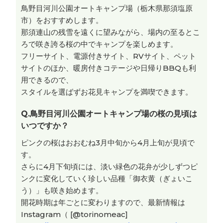
鳥野目河川公園オートキャンプ場（栃木県那須塩原
市）をおすすめします。
那須連山の残雪を遠くに望みながら、場内の至るとこ
ろで咲き誇る桜の中でキャンプを楽しめます。
フリーサイト、電源付きサイト、RVサイト、ペット
サイトのほか、暖房付きコテージや日帰りBBQも利
用できるので、
スタイルを選ばずお花見キャンプを満喫できます。
Q.
鳥野目河川公園オートキャンプ場の桜の見頃は
いつですか？
ピンクの桜はおおむね3月中旬から4月上旬が見頃で
す。
さらに4月下旬頃には、淡い緑色の花弁が少しずつピ
ンクに変化していく珍しい品種「御衣黄（ぎょいこ
う）」も咲き始めます。
開花時期は年ごとに変わりますので、最新情報は
Instagram（ [@torinomeac]