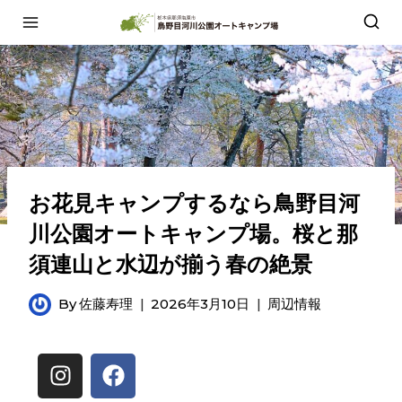
お花見キャンプするなら鳥野目河
川公園オートキャンプ場。桜と那
須連山と水辺が揃う春の絶景
By
佐藤寿理
2026年3月10日
周辺情報