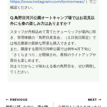
https://www.instagram.com/torinomeac/
）でご
確認ください。
Q.
鳥野目河川公園オートキャンプ場ではお花見以
外にも春の楽しみ方はありますか？
スタッフが丹精込めて育てたチューリップが場内に咲
き、管理棟横の「鳥野目産直会」（土日祝日限定）で
は地元農家の新鮮な野菜も購入できます。
また、隣接する那珂川河畔公園では例年4月下旬に
「さくらまつり」が開催され、夜桜のライトアップや
屋台も楽しめます。
泊まりだからこそ味わえる春の鳥野目を、ぜひ満喫し
てください。
PREVIOUS
NEXT
雛祭り
…なのに、雪が降
桜のトンネルをゆったり