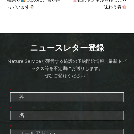
っています
味わう春
ニュースレター登録
Nature Serviceが運営する施設の予約開始情報、最新トピ
ックス等を不定期にお送りします。
ぜひご登録ください！
*
*
*